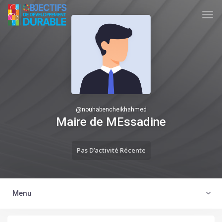
Skip to main content
TUNISIA ODD
@
nouhabencheikhahmed
Maire de MEssadine
Pas D’activité Récente
Menu