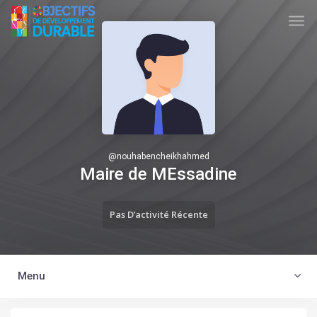
Skip to main content
TUNISIA ODD
@
nouhabencheikhahmed
Maire de MEssadine
Pas D’activité Récente
Menu