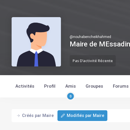
@
nouhabencheikhahmed
Maire de MEssadi
Pas D’activité Récente
Activités
Profil
Amis
Groupes
Forums
0
Créés par Maire
Modifiés par Maire