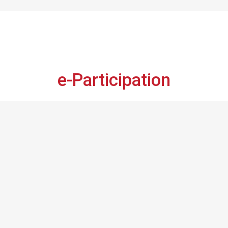
e-Participation
 Tunisie prépare sa revue nationale volontaire, RNV-20
 voix a de l’importance et vos avis comptent,
faites-le 
Consultation en ligne