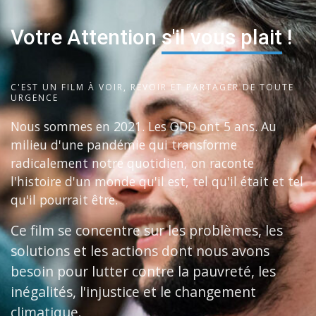
Votre Attention
s'il vous plait
!
C'EST UN FILM À VOIR, REVOIR ET PARTAGER DE TOUTE
URGENCE
Nous sommes en 2021. Les ODD ont 5 ans. Au
milieu d'une pandémie qui transforme
radicalement notre quotidien, on raconte
l'histoire d'un monde qu'il est, tel qu'il était et tel
qu'il pourrait être.
Ce film se concentre sur les problèmes, les
solutions et les actions dont nous avons
besoin pour lutter contre la pauvreté, les
inégalités, l'injustice et le changement
climatique.