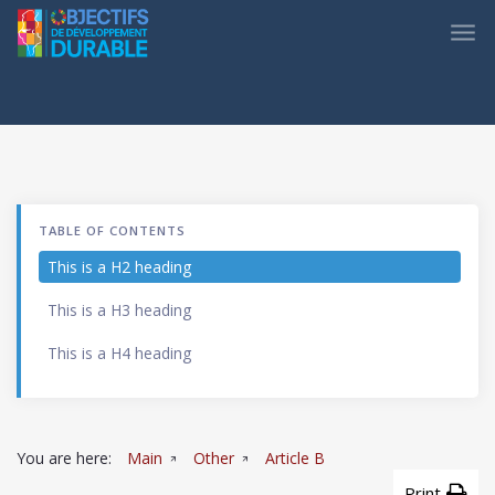
Skip to main content
TUNISIA ODD
TABLE OF CONTENTS
This is a H2 heading
This is a H3 heading
This is a H4 heading
You are here:
Main
Other
Article B
Print