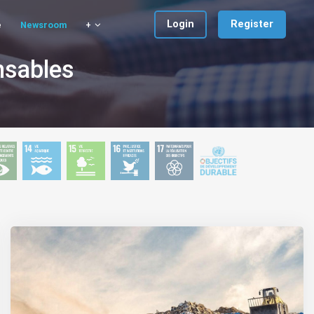
Login
Register
e
Newsroom
+
nsables
DD
ODD
ODD
ODD
ODD
Les 17
 –
14 –
15 –
16 –
17 –
ODD
ion
ures
Vie
Vie
Paix,
Partenariats
tives
Aquatique
Terrestre
Justice
pour la
la
et
Réalisation
e
tte
Institutions
des
tre
Efficaces
Objectifs
s
ngements
matiques