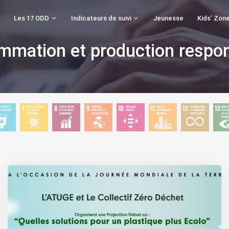
Les 17 ODD
Indicateurs de suivi
Jeunesse
Kids’ Zon
mation et production respo
D 6
ODD 7
ODD 8
ODD 9
ODD
ODD
ODD
O
Eau
–
–
–
10 –
11 –
12 –
13
opre
Energie
Travail
Industrie,
Inégalités
Ville et
Consommat
Mes
et
Propre
décent
Innovation
Réduites
Communautés
et
Rela
sainissement
et d’un
et
et
Durables
Production
à 
Coût
croissance
Infrastructure
Responsabl
Lu
Abordable
économique
Con
le
Cha
Cli