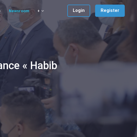
Login
Register
e
Newsroom
+
hance « Habib