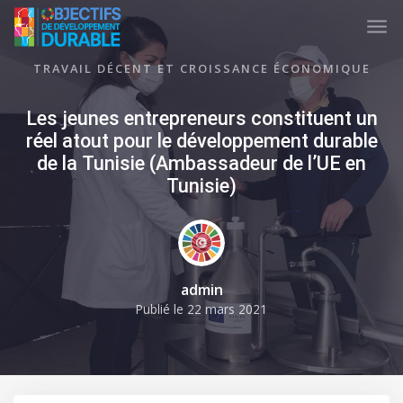
Skip to main content
TUNISIA ODD
TRAVAIL DÉCENT ET CROISSANCE ÉCONOMIQUE
Les jeunes entrepreneurs constituent un
réel atout pour le développement durable
de la Tunisie (Ambassadeur de l’UE en
Tunisie)
admin
Publié le
22 mars 2021