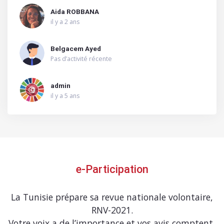
Aida ROBBANA
il y a 2 ans
Belgacem Ayed
Pas d’activité récente
admin
il y a 5 ans
e-Participation
La Tunisie prépare sa revue nationale volontaire,
RNV-2021.
Votre voix a de l’importance et vos avis comptent,