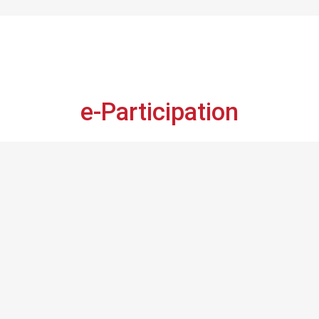
e-Participation
 Tunisie prépare sa revue nationale volontaire, RNV-20
 voix a de l’importance et vos avis comptent,
faites-le 
Consultation en ligne