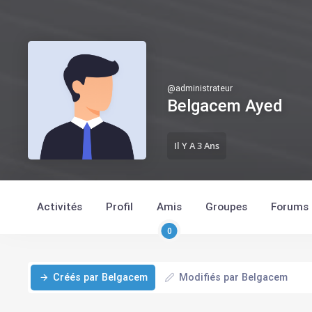
@
administrateur
Belgacem Ayed
Il Y A 3 Ans
Activités
Profil
Amis
Groupes
Forums
0
Créés par Belgacem
Modifiés par Belgacem