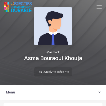
Skip to main content
TUNISIA ODD
@
asmabk
Asma Bouraoui Khouja
Pas D’activité Récente
Menu