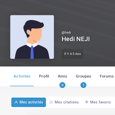
@
hedi
Hedi NEJI
Il Y A 5 Ans
Activités
Profil
Amis
Groupes
Forums
0
1
Mes activités
Mes citations
Mes favoris