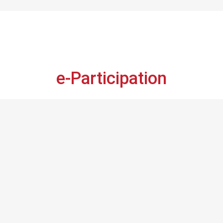
e-Participation
 Tunisie prépare sa revue nationale volontaire, RNV-20
 voix a de l’importance et vos avis comptent,
faites-le 
Consultation en ligne