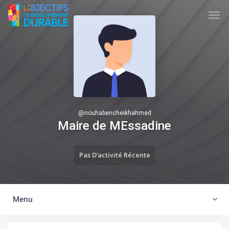
Skip to main content
TUNISIA ODD
@
nouhabencheikhahmed
Maire de MEssadine
Pas D’activité Récente
Menu