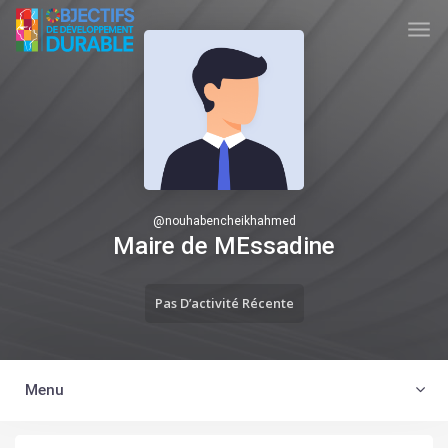
Skip to main content
TUNISIA ODD
@
nouhabencheikhahmed
Maire de MEssadine
Pas D’activité Récente
Menu