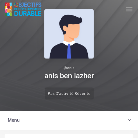
Skip to main content
TUNISIA ODD
@
anis
anis ben lazher
Pas D’activité Récente
Menu