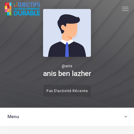
Skip to main content
TUNISIA ODD
@
anis
anis ben lazher
Pas D’activité Récente
Menu
Trier par: