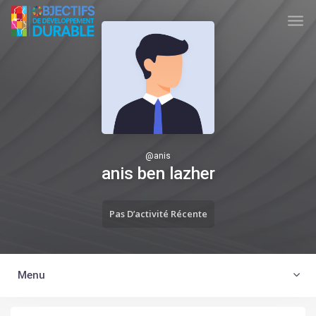
Skip to main content
TUNISIA ODD
@
anis
anis ben lazher
Pas D’activité Récente
Menu